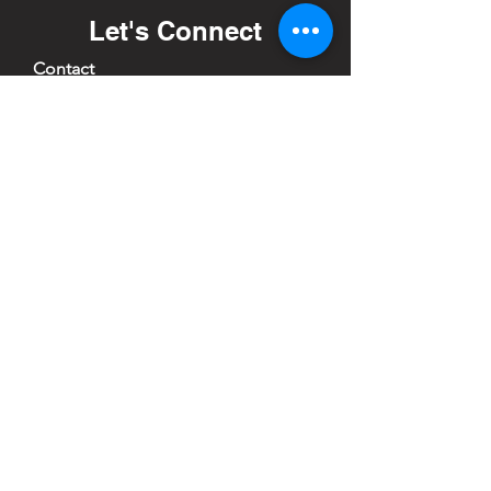
Let's Connect
Contact
CAMP STUDIO
412 Sukhumvit 71,
Phrakanong Nuea, Wattana,
Bangkok 10110
+66(0) 2096 2566
SHOP LOCATION
Warranty
First name
Email