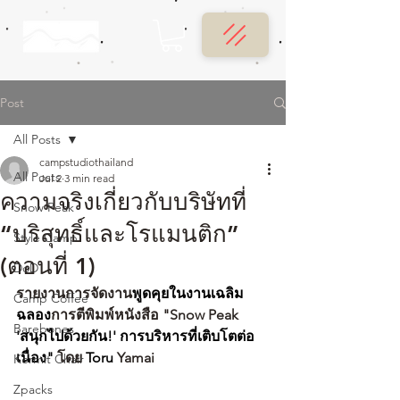
Post
All Posts
campstudiothailand
All Posts
Jul 2
3 min read
ความจริงเกี่ยวกับบริษัทที่
Snow Peak
“บริสุทธิ์และโรแมนติก”
Style Camp
(ตอนที่ 1)
DoD
รายงานการจัดงาน
พูดคุยในงานเฉลิม
Camp Coffee
ฉลอง
การตีพิมพ์หนังสือ "Snow Peak
Barebones
'สนุกไปด้วยกัน!' การบริหารที่เติบโตต่อ
เนื่อง"
 โดย 
Toru 
Yamai
Kermit Chair
Zpacks