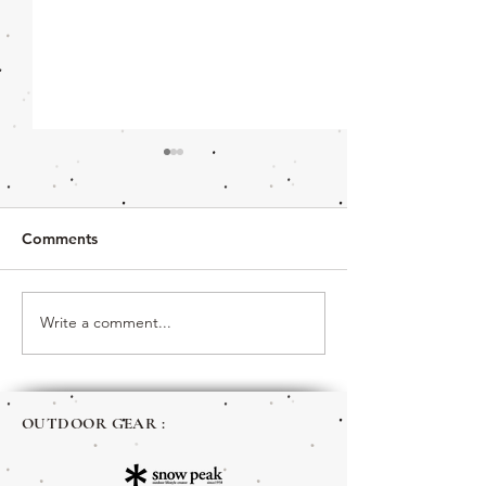
Comments
Write a comment...
ถึงเวลาแล้วที่จะสนุกกับการ
การเล่นสนุกกลาง
ผจญภัยในธรรมชาติช่วงฤดู
หนาว : การตกป
หนาว
ซากิ
OUTDOOR GEAR :