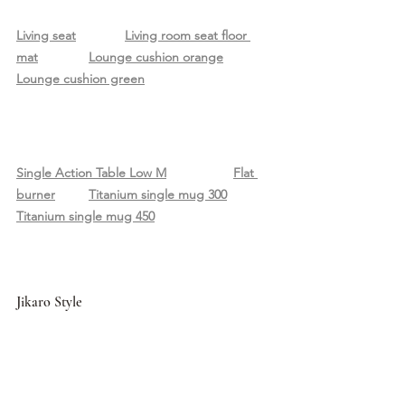
Living seat
Living room seat floor 
mat
Lounge cushion orange
Lounge cushion green
Single Action Table Low M
Flat 
burner
Titanium single mug 300
Titanium single mug 450
Jikaro Style