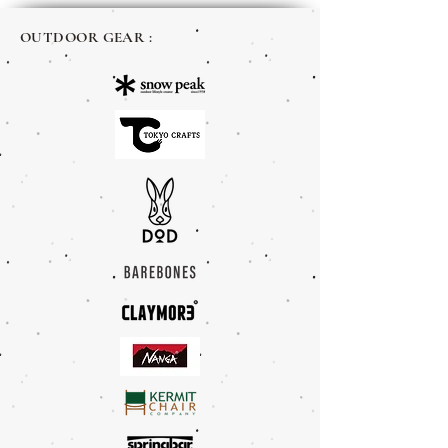
หนาว
ซากิ
OUTDOOR GEAR :