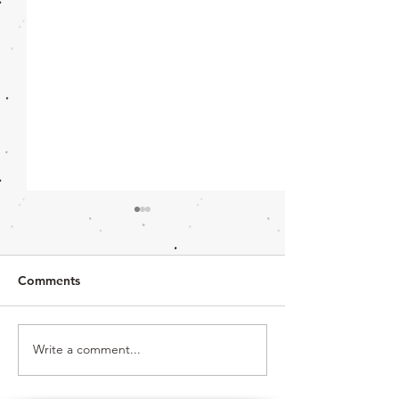
Comments
Write a comment...
ถึงเวลาแล้วที่จะสนุกกับการ
การเล่นสนุกกลาง
ผจญภัยในธรรมชาติช่วงฤดู
หนาว : การตกป