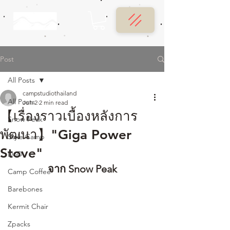
Post
All Posts
campstudiothailand
All Posts
Jun 2
2 min read
【เรื่องราวเบื้องหลังการ
Snow Peak
พัฒนา】"Giga Power
Style Camp
Stove"
DoD
จาก Snow Peak
Camp Coffee
Barebones
Kermit Chair
Zpacks