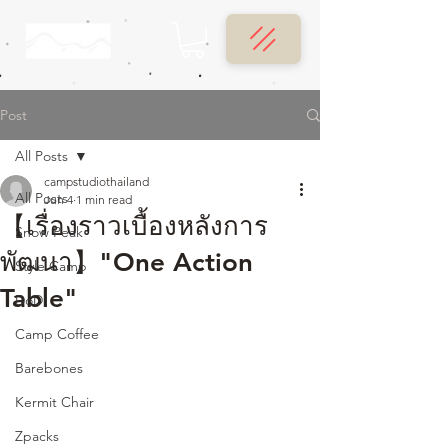
Post
All Posts
campstudiothailand
All Posts
Jun 4
1 min read
【เรื่องราวเบื้องหลังการ
Snow Peak
พัฒนา】"One Action
Style Camp
Table"
DoD
Camp Coffee
Barebones
Kermit Chair
Zpacks