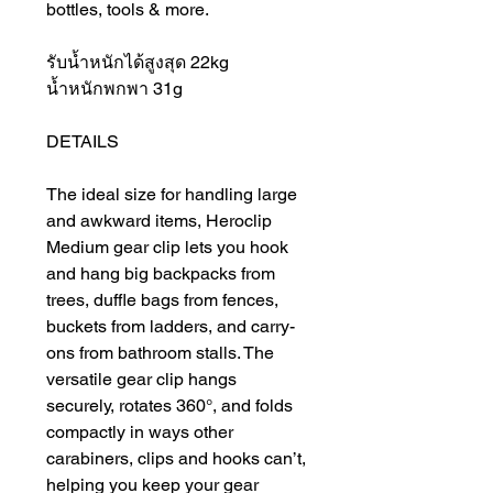
bottles, tools & more.
รับน้ำหนักได้สูงสุด 22kg
น้ำหนักพกพา 31g
DETAILS
The ideal size for handling large
and awkward items, Heroclip
Medium gear clip lets you hook
and hang big backpacks from
trees, duffle bags from fences,
buckets from ladders, and carry-
ons from bathroom stalls. The
versatile gear clip hangs
securely, rotates 360°, and folds
compactly in ways other
carabiners, clips and hooks can’t,
helping you keep your gear