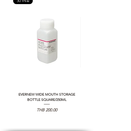
30 กรัม
EVERNEW WIDE MOUTH STORAGE
5050 WORKSHOP SILICON C
BOTTLE SQUARE/250ML
REMOTE CONTROLLER 2.0
Price
THB 200.00