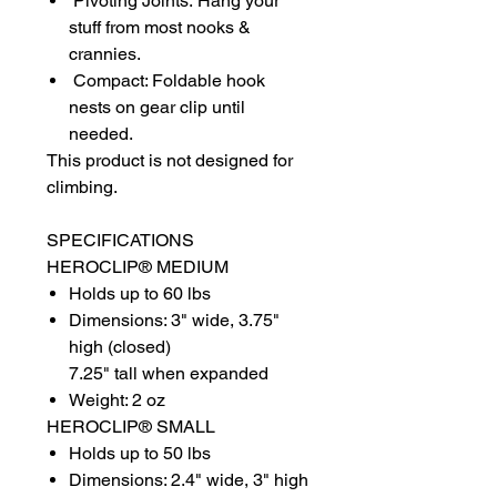
Pivoting Joints: Hang your
stuff from most nooks &
crannies.
Compact: Foldable hook
nests on gear clip until
needed.
This product is not designed for
climbing.
SPECIFICATIONS
HEROCLIP® MEDIUM
Holds up to 60 lbs
Dimensions: 3" wide, 3.75"
high (closed)
7.25" tall when expanded
Weight: 2 oz
HEROCLIP® SMALL
Holds up to 50 lbs
Dimensions: 2.4" wide, 3" high