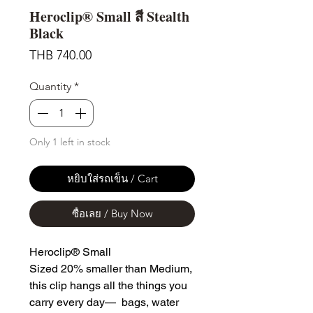
Heroclip® Small สี Stealth
Black
Price
THB 740.00
Quantity
*
Only 1 left in stock
หยิบใส่รถเข็น / Cart
ซื้อเลย / Buy Now
Heroclip® Small
Sized 20% smaller than Medium,
this clip hangs all the things you
carry every day— bags, water