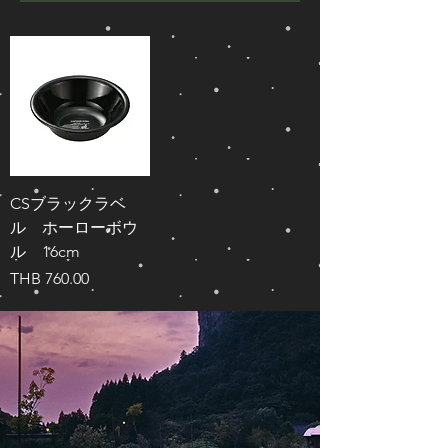
CSブラックラベ
ル ホーローボウ
ル 16cm
가격
THB 760.00