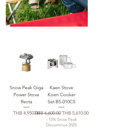
Snow Peak Giga
Kaen Stove
Power Stove
Koen Cooker
Recta
Set BS-010CS
가격
일반가
할인가
THB 4,950.00
THB 6,600.00
THB 5,610.00
- 15% Snow Peak
Discontinue 2025