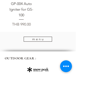
GP-004 Auto
Igniter for GS-
100
가격
THB 990.00
m e n u
OUTDOOR GEAR :