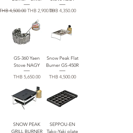
일반가
할인가
가격
THB 4,500.00
THB 2,900.00
THB 4,350.00
GS-360 Yaen
Snow Peak Flat
Stove NAGY
Burner GS-450R
가격
가격
THB 5,650.00
THB 4,500.00
SNOW PEAK
SEPPOU-EN
GRILL BURNER
Tako-Yaki plate