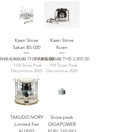
Kaen Stove
Kaen Stove
Sakan BS-020
Koen
일반가
할인가
일반가
할인가
THB 8,800.00
THB 7,480.00
THB 3,300.00
THB 2,805.00
- 15% Snow Peak
- 15% Snow Peak
Discontinue 2025
Discontinue 2025
TAKUDO IVORY
Snow peak
Limited Fes
GIGAPOWER
AU2022
FUEL 110 ISO