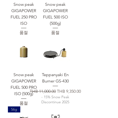
Snow peak
Snow peak
GIGAPOWER
GIGAPOWER
FUEL 250 PRO
FUEL 500 ISO
ISO
(500g)
품절
품절
Snow peak
Teppanyaki En
GIGAPOWER
Burner GS-430
FUEL 500 PRO
일반가
할인가
THB 11,000.00
THB 9,350.00
ISO (500g)
- 15% Snow Peak
Discontinue 2025
품절
56g