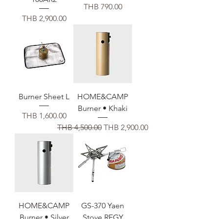
가격
THB 790.00
가격
THB 2,900.00
Burner Sheet L
HOME&CAMP
Burner • Khaki
가격
THB 1,600.00
일반가
할인가
THB 4,500.00
THB 2,900.00
HOME&CAMP
GS-370 Yaen
Burner • Silver
Stove REGY