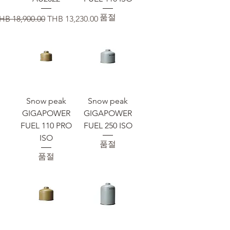
품절
일반가
할인가
HB 18,900.00
THB 13,230.00
Snow peak
Snow peak
GIGAPOWER
GIGAPOWER
FUEL 110 PRO
FUEL 250 ISO
ISO
품절
품절