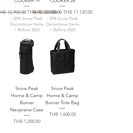
COOKER 19
COOKER 26
일반가
할인가
일반가
할인가
HB 12,900.00
THB 10,320.00
THB 13,900.00
THB 11,120.00
- 20% Snow Peak
- 20% Snow Peak
Discontinue Items
Discontinue Items
< Before 2025
< Before 2025
Snow Peak
Snow Peak
Home & Camp
Home & Camp
Burner
Burner Tote Bag
Neoprene Case
가격
THB 1,600.00
가격
THB 1,200.00