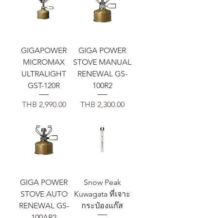
GIGAPOWER
GIGA POWER
MICROMAX
STOVE MANUAL
ULTRALIGHT
RENEWAL GS-
GST-120R
100R2
가격
가격
THB 2,990.00
THB 2,300.00
GIGA POWER
Snow Peak
STOVE AUTO
Kuwagata ที่เจาะ
RENEWAL GS-
กระป๋องแก๊ส
100AR2