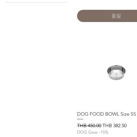
2L
3L
품절
DM
L
M
S
DOG FOOD BOWL Size SS
제품보기
일반가
할인가
THB 450.00
THB 382.50
DOG Gear -15%