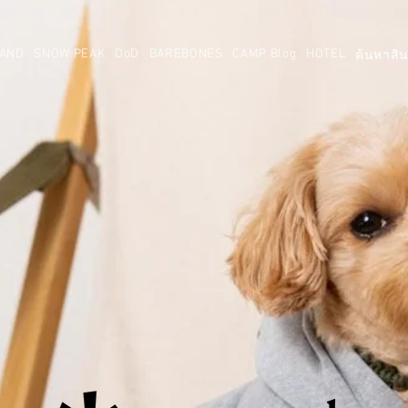
AND
SNOW PEAK
DoD
BAREBONES
CAMP Blog
HOTEL
ค้นหาสิน