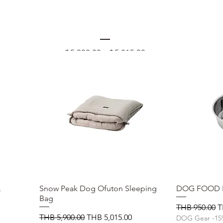
Snow Peak Dog Ofuton Sleeping Bag
일
가
฿5,900.00
฿5,015.00
DOG Gear -15%
반
격
가
L
Snow Peak Dog Ofuton Sleeping
제품보기
DOG FOOD B
Bag
일반가
THB 950.00
T
일반가
할인가
THB 5,900.00
THB 5,015.00
DOG Gear -1