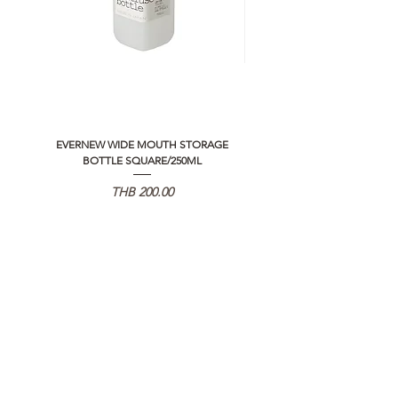
EVERNEW WIDE MOUTH STORAGE
5050 WORKSHOP SILICON C
BOTTLE SQUARE/250ML
REMOTE CONTROLLER 2.0
가격
THB 200.00