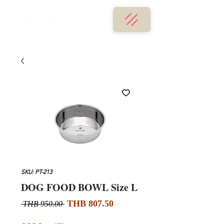
SKU: PT-213
DOG FOOD BOWL Size L
할
일
THB 807.50
 THB 950.00 
인
반