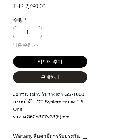
가
THB 2,690.00
격
수량
*
남은 수량: 4개
카트에 추가
구매하기
Joint Kit สำหรับวางเตา GS-1000
ลงบนโต๊ะ IGT System ขนาด 1.5
Unit
ขนาด 362×377×33(h)mm
Warranty สินค้ามีการรับประกัน