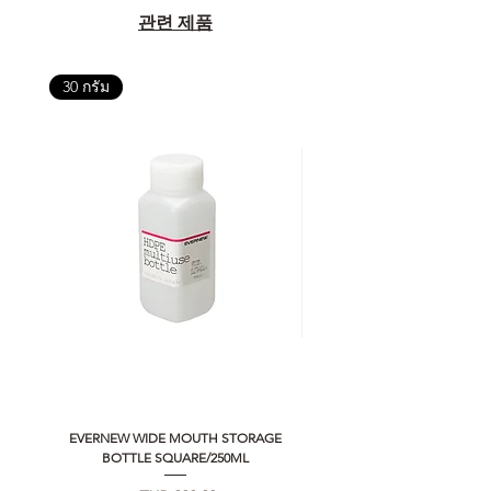
관련 제품
30 กรัม
EVERNEW WIDE MOUTH STORAGE
5050 WORKSHOP SILICON C
BOTTLE SQUARE/250ML
REMOTE CONTROLLER 2.0