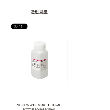
관련 제품
30 กรัม
EVERNEW WIDE MOUTH STORAGE
5050 WORKSHOP SILICON C
BOTTLE SQUARE/250ML
REMOTE CONTROLLER 2.0