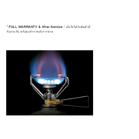
ดูแลอย่างต่อเนื่อง
เพราะสุดท้ายแล้ว “ความสบายใจ
หลังการซื้อ” คือสิ่งที่ทำให้การลงทุน
*
FULL WARRANTY & After Service
*
ในอุปกรณ์ที่คุณรัก มีคุณค่าอย่าง
มั่นใจได้กับสินค้ามี
รับประกัน พร้อมบริการหลังการขาย
แท้จริง
เลือกซื้อกับ CAMP STUDIO หรือร้าน
ตัวแทนจำหน่ายที่ได้รับการแต่งตั้ง
เพื่อให้คุณได้รับทั้งสินค้า และ
ประสบการณ์ที่สมบูรณ์แบบในระยะ
ยาว
อ่านต่อเรื่องการรับประกันสินค้าได้
ตรงนี้
>>
https://www.campstudio.co.th/
warranty