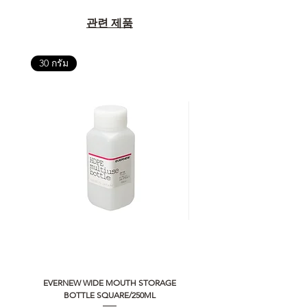
관련 제품
30 กรัม
EVERNEW WIDE MOUTH STORAGE
5050 WORKSHOP SILICON C
BOTTLE SQUARE/250ML
REMOTE CONTROLLER 2.0