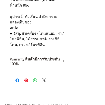
น้ำหนัก 95g
อุปกรณ์ : ตัวเรือน ฝาปิด กรวย
กล่องเก็บของ
สเปค
● วัสดุ: ตัวเครื่อง / ไทเทเนียม, ฝา /
โพรพิลีน, ไม้ธรรมชาติ, ยางซิลิ
โคน, กรวย / โพรพิลีน
Warranty สินค้ามีการรับประกัน
100%
การเลือกซื้อสินค้า ไม่ได้จบแค่วันที่
คุณตัดสินใจซื้อ แต่รวมไปถึง
“ประสบการณ์หลังการใช้งาน” ใน
ระยะยาวด้วยเช่นกัน
สินค้าที่จัดจำหน่ายโดย CAMP
STUDIO และร้านตัวแทนจำหน่ายที่