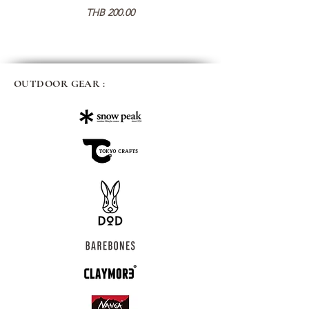
가격
THB 200.00
OUTDOOR GEAR :