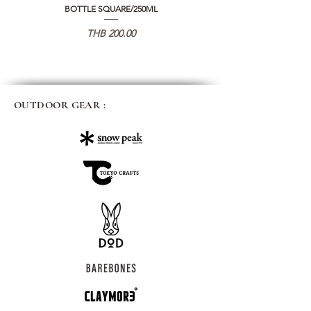
BOTTLE SQUARE/250ML
REMOTE CONTROLLER 2.0
가격
THB 200.00
OUTDOOR GEAR :