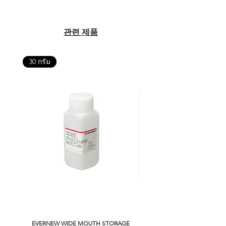
관련 제품
30 กรัม
EVERNEW WIDE MOUTH STORAGE
5050 WORKSHOP SILICON C