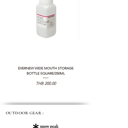
EVERNEW WIDE MOUTH STORAGE
5050 WORKSHOP SILICON C
BOTTLE SQUARE/250ML
REMOTE CONTROLLER 2.0
가격
THB 200.00
OUTDOOR GEAR :