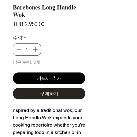
Barebones Long Handle
Wok
가
THB 2,950.00
격
수량
*
남은 수량: 3개
카트에 추가
구매하기
nspired by a traditional wok, our
Long Handle Wok expands your
cooking repertoire whether you’re
preparing food in a kitchen or in