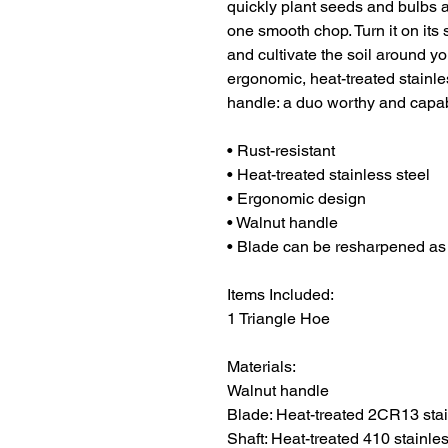
quickly plant seeds and bulbs 
one smooth chop. Turn it on it
and cultivate the soil around y
ergonomic, heat-treated stainl
handle: a duo worthy and capabl
• Rust-resistant
• Heat-treated stainless steel
• Ergonomic design
• Walnut handle
• Blade can be resharpened a
Items Included:
1 Triangle Hoe
Materials:
Walnut handle
Blade: Heat-treated 2CR13 stai
Shaft: Heat-treated 410 stainles