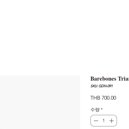
AND
SNOW PEAK
DoD
BAREBONES
CAMP Blog
HOTEL
ค้นหาสิน
Barebones Tria
SKU: GDN-091
가
THB 700.00
격
수량
*