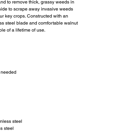
and to remove thick, grassy weeds in
s side to scrape away invasive weeds
our key crops. Constructed with an
ess steel blade and comfortable walnut
e of a lifetime of use.
s needed
nless steel
s steel