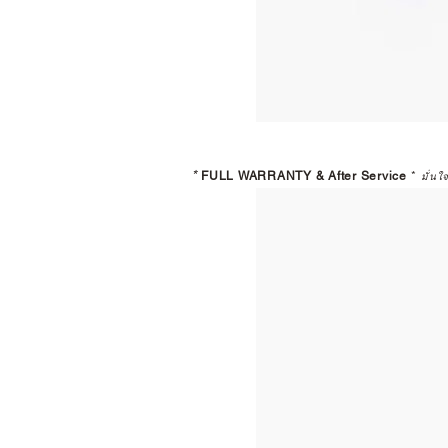
*
FULL WARRANTY & After Service
*
มั่นใ