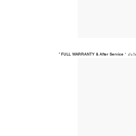
*
FULL WARRANTY & After Service
*
มั่นใ