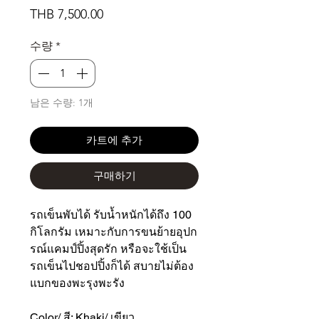
가
THB 7,500.00
격
수량
*
남은 수량: 1개
카트에 추가
구매하기
รถเข็นพับได้ รับน้ำหนักได้ถึง 100
กิโลกรัม เหมาะกับการขนย้ายอุปก
รณ์แคมป์ปิ้งสุดรัก หรือจะใช้เป็น
รถเข็นไปชอปปิ้งก็ได้ สบายไม่ต้อง
แบกของพะรุงพะรัง
Color/ สี: Khaki/ เขียว