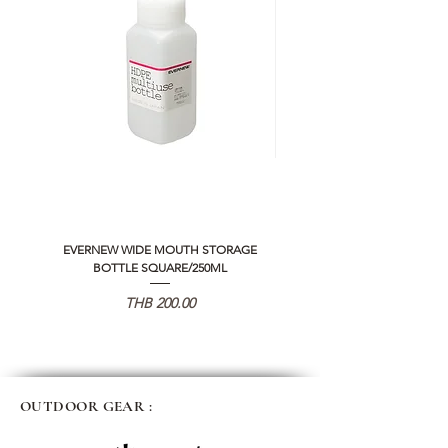
EVERNEW WIDE MOUTH STORAGE
5050 WORKSHOP SILICON C
BOTTLE SQUARE/250ML
REMOTE CONTROLLER 2.0
가격
THB 200.00
OUTDOOR GEAR :