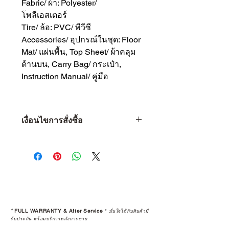
Fabric/ ผ้า: Polyester/
โพลีเอสเตอร์
Tire/ ล้อ: PVC/ พีวีซี
Accessories/ อุปกรณ์ในชุด: Floor
Mat/ แผ่นพื้น, Top Sheet/ ผ้าคลุม
ด้านบน, Carry Bag/ กระเป๋า,
Instruction Manual/ คู่มือ
เงื่อนไขการสั่งซื้อ
เงื่อนไขการสั่งซื้อ
1 • จำกัดจำนวน 1 ท่าน ต่อ 1 ชิ้น
เท่านั้น
2 • หากพบว่าลูกค้าท่านใด ซื้อสินค้า
ไปเพื่อทำการขายต่อ (Resell) จะถือ
เป็นว่าการรับประกันสินค้านั้นๆ สิ้นสุด
ลง
*
FULL WARRANTY & After Service
*
มั่นใจได้กับสินค้ามี
3 • การ Resell (พ่อค้า-แม่ค้า) สินค้าที่
รับประกัน พร้อมบริการหลังการขาย