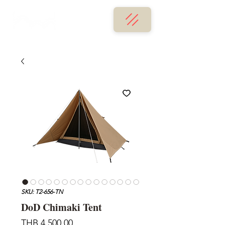
SKU: T2-656-TN
DoD Chimaki Tent
가
THB 4,500.00