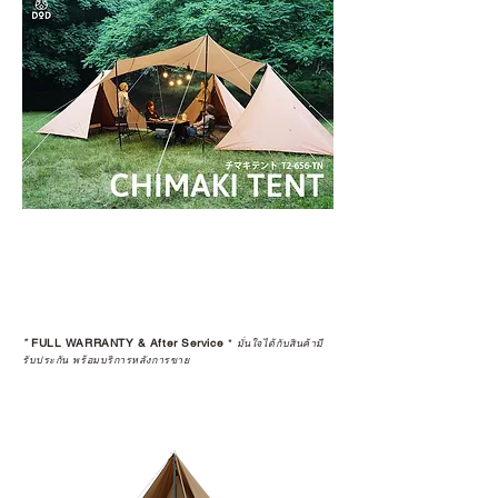
*
FULL WARRANTY & After Service
*
มั่นใจได้กับสินค้ามี
รับประกัน พร้อมบริการหลังการขาย