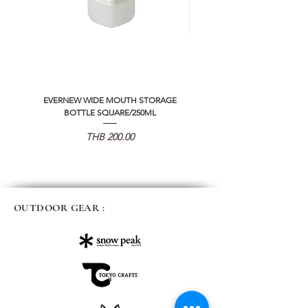
EVERNEW WIDE MOUTH STORAGE
5050 WORKSHOP SILICON C
BOTTLE SQUARE/250ML
REMOTE CONTROLLER 2.0
가격
THB 200.00
OUTDOOR GEAR :