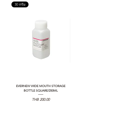
30 กรัม
EVERNEW WIDE MOUTH STORAGE
5050 WORKSHOP SILICON C
BOTTLE SQUARE/250ML
REMOTE CONTROLLER 2.0
가격
THB 200.00