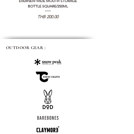
EVERNEW WIDE MOUTH STORAGE
5050 WORKSHOP SILICON C
BOTTLE SQUARE/250ML
REMOTE CONTROLLER 2.0
가격
THB 200.00
OUTDOOR GEAR :