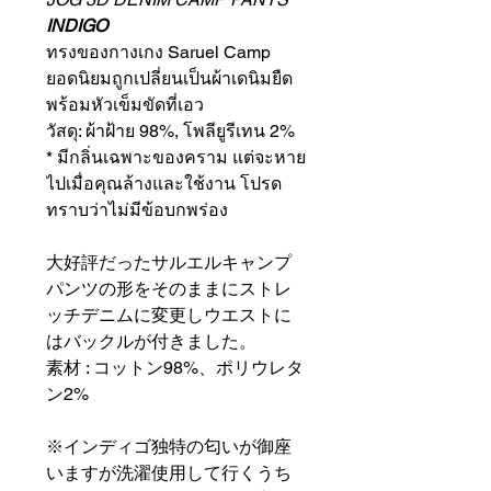
INDIGO
ทรงของกางเกง Saruel Camp
ยอดนิยมถูกเปลี่ยนเป็นผ้าเดนิมยืด
พร้อมหัวเข็มขัดที่เอว
วัสดุ: ผ้าฝ้าย 98%, โพลียูรีเทน 2%
* มีกลิ่นเฉพาะของคราม แต่จะหาย
ไปเมื่อคุณล้างและใช้งาน โปรด
ทราบว่าไม่มีข้อบกพร่อง
大好評だったサルエルキャンプ
パンツの形をそのままにストレ
ッチデニムに変更しウエストに
はバックルが付きました。
素材 : コットン98%、ポリウレタ
ン2%
※インディゴ独特の匂いが御座
いますが洗濯使用して行くうち