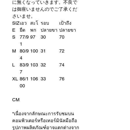
に無くなっていきます。不良で
は御座いませんのでご了承くだ
さいませ。
SIZ
เอว
สะโ
รอบ
เป้าถึง
E
ยืด
พก
ปลายขา
ปลายขา
S
77/9
97
30
70
1
M
80/9
100
31
72
4
L
83/9
103
32
74
7
XL
86/1
106
33
76
00
CM
*เนื่องจากลักษณะการรับชมบน
คอมพิวเตอร์หรือเทอร์มินัลมือถือ
รูปภาพผลิตภัณฑ์อาจแตกต่างจาก