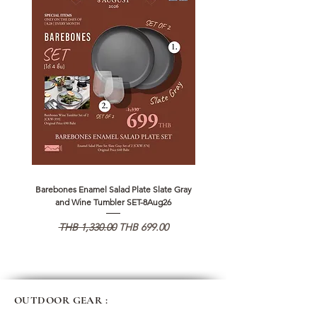
Barebones Enamel Salad Plate Slate Gray
NANGA Canyon Rope Long 
and Wine Tumbler SET-8Aug26
일반가
할인가
일반가
THB 1,330.00
THB 699.00
THB 1,890.00
OUTDOOR GEAR :