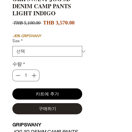
DENIM CAMP PANTS
LIGHT INDIGO
할
일
THB 3,570.00
 THB 5,100.00 
인
반
가
가
-30% GRIPSWANY
Size
*
수량
*
카트에 추가
구매하기
GRIPSWANY
JOG 3D DENIM CAMP PANTS