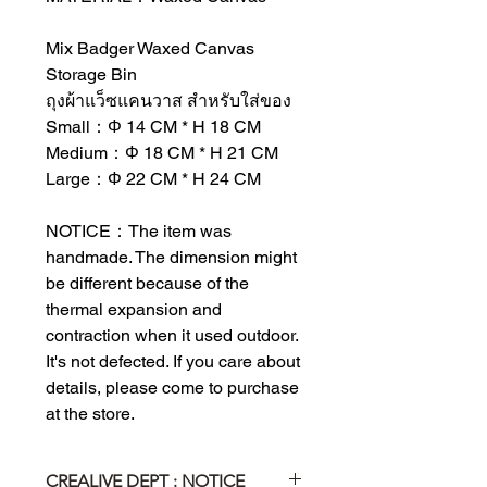
Mix Badger Waxed Canvas
Storage Bin
ถุงผ้าแว็ซแคนวาส สำหรับใส่ของ
Small：Φ 14 CM * H 18 CM
Medium：Φ 18 CM * H 21 CM
Large：Φ 22 CM * H 24 CM
NOTICE：The item was
handmade. The dimension might
be different because of the
thermal expansion and
contraction when it used outdoor.
It's not defected. If you care about
details, please come to purchase
at the store.
CREALIVE DEPT : NOTICE