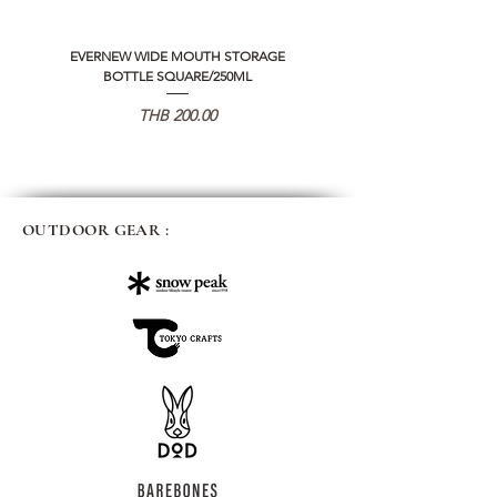
EVERNEW WIDE MOUTH STORAGE
5050 WORKSHOP SILICON C
BOTTLE SQUARE/250ML
REMOTE CONTROLLER 2.0
가격
THB 200.00
OUTDOOR GEAR :