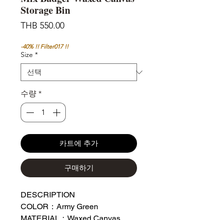
Storage Bin
가
THB 550.00
격
-40% !! Filter017 !!
Size
*
수량
*
카트에 추가
구매하기
DESCRIPTION
COLOR：Army Green
MATERIAL：Waxed Canvas