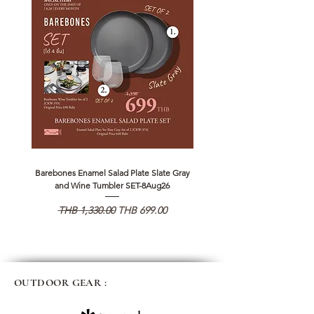
Barebones Enamel Salad Plate Slate Gray
NANGA Canyon Rope Long 
and Wine Tumbler SET-8Aug26
일반가
할인가
일반가
THB 1,330.00
THB 699.00
THB 1,890.00
OUTDOOR GEAR :