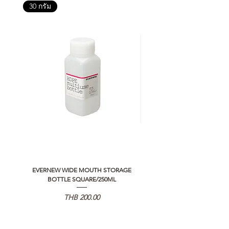
30 กรัม
EVERNEW WIDE MOUTH STORAGE
5050 WORKSHOP SILICON C
BOTTLE SQUARE/250ML
REMOTE CONTROLLER 2.0
가격
THB 200.00