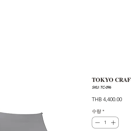
AND
SNOW PEAK
DoD
BAREBONES
CAMP Blog
HOTEL
ค้นหาสิน
TOKYO CRAF
SKU: TC-096
가
THB 4,400.00
격
수량
*