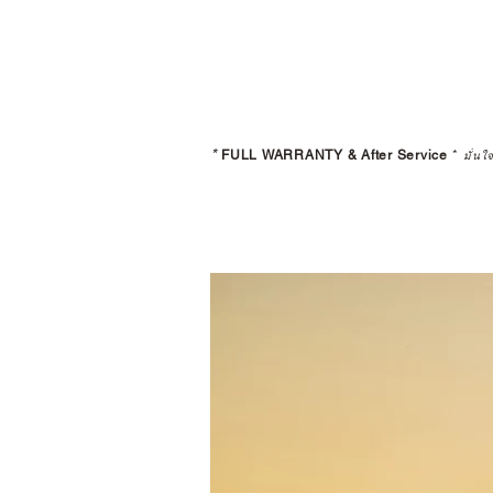
*
FULL WARRANTY & After Service
*
มั่นใ