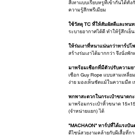
สีเทาแบบเรียบหรูที่เข้ากันได้
ความรู้สึกพรีเมียม
ใช้วัสดุ TC ที่ให้สัมผัสดีและทน
ระบายอากาศได้ดี ทำให้รู้สึกเย
ให้ร่มเงาที่หนาแน่นกว่าทาร์ปโพ
สร้างร่มเงาได้มากกว่า จึงนั่ง
มาพร้อมเชือกที่มีตัวปรับความย
เชือก Guy Rope แบบสามเหลี่ยม
ง่าย มองเห็นชัดแม้ในความมืด
พกพาสะดวกในกระเป๋าขนาดกะท
มาพร้อมกระเป๋าหิ้วขนาด 15×1
(จำหน่ายแยก) ได้
"MACHAON" ทาร์ปที่ได้แรงบันดา
ดีไซน์สวยงามคล้ายกับผีเสื้อที่