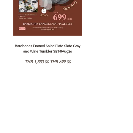
Barebones Enamel Salad Plate Slate Gray
NANGA Canyon Rope Long 
and Wine Tumbler SET-8Aug26
일반가
할인가
일반가
THB 1,330.00
THB 699.00
THB 1,890.00