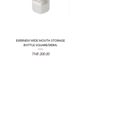
EVERNEW WIDE MOUTH STORAGE
5050 WORKSHOP SILICON C
BOTTLE SQUARE/250ML
REMOTE CONTROLLER 2.0
가격
THB 200.00