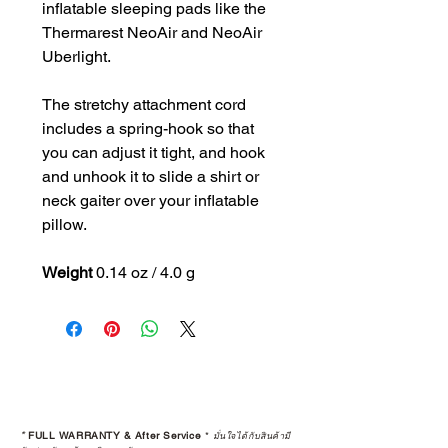
inflatable sleeping pads like the
Thermarest NeoAir and NeoAir
Uberlight.
The stretchy attachment cord
includes a spring-hook so that
you can adjust it tight, and hook
and unhook it to slide a shirt or
neck gaiter over your inflatable
pillow.
Weight
0.14 oz / 4.0 g
*
FULL WARRANTY & After Service
*
มั่นใจได้กับสินค้ามี