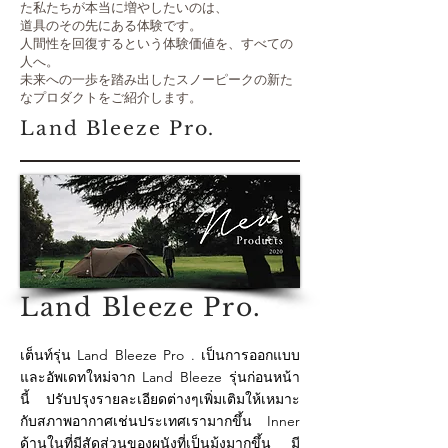
た私たちが本当に増やしたいのは、
道具のその先にある体験です。
人間性を回復するという体験価値を、すべての
人へ。
未来への一歩を踏み出したスノーピークの新た
なプロダクトをご紹介します。
Land Bleeze Pro.
Land Bleeze Pro.
เต็นท์รุ่น Land Bleeze Pro . เป็นการออกแบบ
และอัพเดทใหม่จาก Land Bleeze รุ่นก่อนหน้า
นี้ ปรับปรุงรายละเอียดต่างๆเพิ่มเติมให้เหมาะ
กับสภาพอากาศเช่นประเทศเรามากขึ้น Inner
ด้านในที่มีสัดส่วนของผนังที่เป็นมุ้งมากขึ้น มี