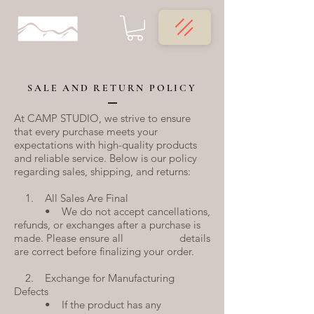
SALE AND RETURN POLICY
At CAMP STUDIO, we strive to ensure
that every purchase meets your
expectations with high-quality products
and reliable service. Below is our policy
regarding sales, shipping, and returns:
1. All Sales Are Final
• We do not accept cancellations,
refunds, or exchanges after a purchase is
made. Please ensure all details
are correct before finalizing your order.
2. Exchange for Manufacturing
Defects
• If the product has any