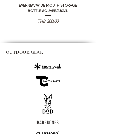
EVERNEW WIDE MOUTH STORAGE
5050 WORKSHOP SILICON C
BOTTLE SQUARE/250ML
REMOTE CONTROLLER 2.0
가격
THB 200.00
OUTDOOR GEAR :