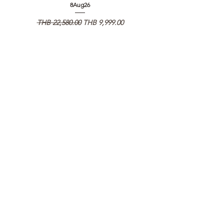
8Aug26
일반가
할인가
일반가
THB 22,580.00
THB 9,999.00
THB 1,950.00