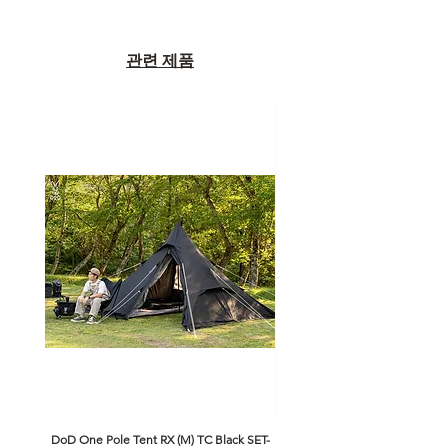
관련 제품
DoD One Pole Tent RX (M) TC Black SET-
Klattermusen Algir Accessory B