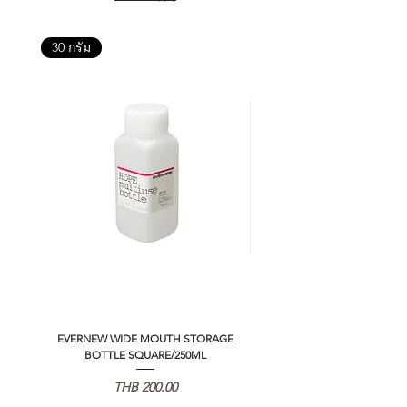
30 กรัม
EVERNEW WIDE MOUTH STORAGE
5050 WORKSHOP SILICON C
BOTTLE SQUARE/250ML
REMOTE CONTROLLER 2.0
가격
THB 200.00