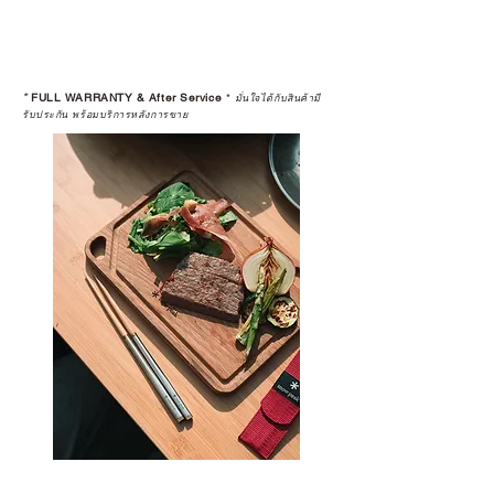
ดูแลอย่างต่อเนื่อง
เพราะสุดท้ายแล้ว “ความสบายใจ
หลังการซื้อ” คือสิ่งที่ทำให้การลงทุน
*
FULL WARRANTY & After Service
*
ในอุปกรณ์ที่คุณรัก มีคุณค่าอย่าง
มั่นใจได้กับสินค้ามี
รับประกัน พร้อมบริการหลังการขาย
แท้จริง
เลือกซื้อกับ CAMP STUDIO หรือร้าน
ตัวแทนจำหน่ายที่ได้รับการแต่งตั้ง
เพื่อให้คุณได้รับทั้งสินค้า และ
ประสบการณ์ที่สมบูรณ์แบบในระยะ
ยาว
อ่านต่อเรื่องการรับประกันสินค้าได้
ตรงนี้
>>
https://www.campstudio.co.th/
warranty