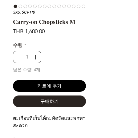
SKU: SCT-110
Carry-on Chopsticks M
가
THB 1,600.00
격
수량
*
남은 수량: 4개
카트에 추가
구매하기
ตะเกียบที่เก็บได้กะทัดรัดและพกพา
สะดวก