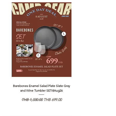
Barebones Enamel Salad Plate Slate Gray
NANGA Canyon Rope Long 
and Wine Tumbler SET-8Aug26
일반가
할인가
일반가
THB 1,330.00
THB 699.00
THB 1,890.00