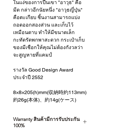
ในแง่ของการปีนเขา "อาวุธ" คือ
มีด กล่าวอีกนัยหนึ่ง "อาวุธญี่ปุ่น"
คือตะเกียบ ชิ้นงานสามารถแบ่ง
ถอดออกสองส่วน และเก็บไว้
เหมือนดาบ ทำให้มีขนาดเล็ก
กะทัดรัดพกพาสะดวก กระเป๋าเก็บ
ของมีเชือกให้คุณไม่ต้องกังวลว่า
จะสูญหายที่แคมป์
รางวัล Good Design Award
ประจำปี 2552
8×8×205(h)mm(収納時約113mm)
約26g(本体)、約14g(ケース)
Warranty สินค้ามีการรับประกัน
100%
การเลือกซื้อสินค้า ไม่ได้จบแค่วันที่