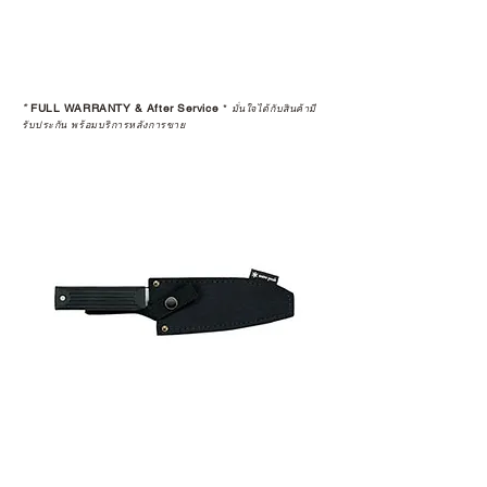
ดูแลอย่างต่อเนื่อง
เพราะสุดท้ายแล้ว “ความสบายใจ
หลังการซื้อ” คือสิ่งที่ทำให้การลงทุน
*
FULL WARRANTY & After Service
*
ในอุปกรณ์ที่คุณรัก มีคุณค่าอย่าง
มั่นใจได้กับสินค้ามี
รับประกัน พร้อมบริการหลังการขาย
แท้จริง
เลือกซื้อกับ CAMP STUDIO หรือร้าน
ตัวแทนจำหน่ายที่ได้รับการแต่งตั้ง
เพื่อให้คุณได้รับทั้งสินค้า และ
ประสบการณ์ที่สมบูรณ์แบบในระยะ
ยาว
อ่านต่อเรื่องการรับประกันสินค้าได้
ตรงนี้
>>
https://www.campstudio.co.th/
warranty