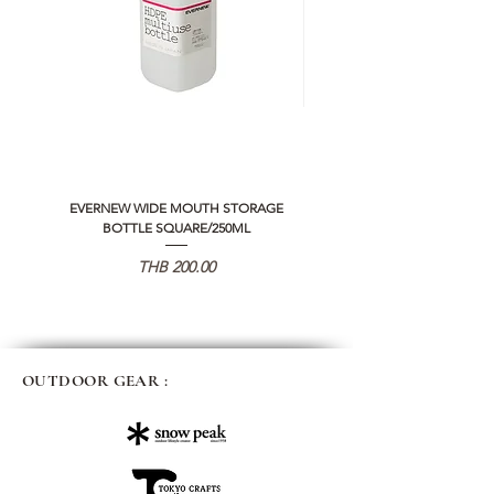
EVERNEW WIDE MOUTH STORAGE
5050 WORKSHOP SILICON C
BOTTLE SQUARE/250ML
REMOTE CONTROLLER 2.0
가격
THB 200.00
OUTDOOR GEAR :