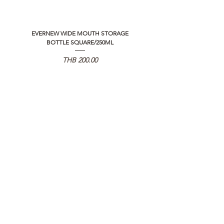
EVERNEW WIDE MOUTH STORAGE
5050 WORKSHOP SILICON C
BOTTLE SQUARE/250ML
REMOTE CONTROLLER 2.0
가격
THB 200.00