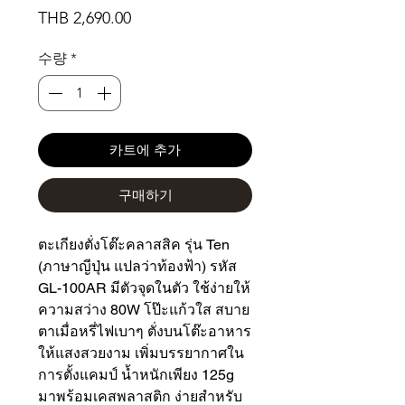
가
THB 2,690.00
격
수량
*
카트에 추가
구매하기
ตะเกียงตั่งโต๊ะคลาสสิค รุ่น Ten
(ภาษาญีปุ่น แปลว่าท้องฟ้า) รหัส
GL-100AR มีตัวจุดในตัว ใช้ง่ายให้
ความสว่าง 80W โป๊ะแก้วใส สบาย
ตาเมื่อหรี่ไฟเบาๆ ตั่งบนโต๊ะอาหาร
ให้แสงสวยงาม เพิ่มบรรยากาศใน
การตั้งแคมป์ น้ำหนักเพียง 125g
มาพร้อมเคสพลาสติก ง่ายสำหรับ