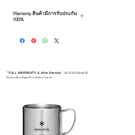
Warranty สินค้ามีการรับประกัน
100%
การเลือกซื้อสินค้า ไม่ได้จบแค่วันที่
คุณตัดสินใจซื้อ แต่รวมไปถึง
“ประสบการณ์หลังการใช้งาน” ใน
ระยะยาวด้วยเช่นกัน
สินค้าที่จัดจำหน่ายโดย CAMP
STUDIO และร้านตัวแทนจำหน่ายที่
*
FULL WARRANTY & After Service
*
มั่นใจได้กับสินค้ามี
ได้รับการแต่งตั้งอย่างเป็นทางการ จะ
รับประกัน พร้อมบริการหลังการขาย
มาพร้อมการรับประกันที่ชัดเจน และ
การบริการหลังการขายที่ถูกต้องตาม
มาตรฐานของแบรนด์ ไม่ว่าจะ
เป็นการให้คำแนะนำ การดูแลสินค้า
หรือการแก้ไขปัญหาที่อาจเกิดขึ้นใน
อนาคต
ก่อนตัดสินใจซื้อสินค้า เราอยาก