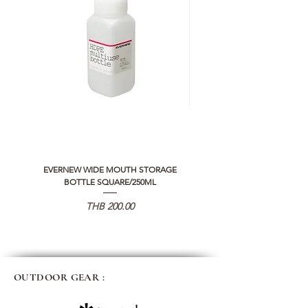
EVERNEW WIDE MOUTH STORAGE
5050 WORKSHOP SILICON C
BOTTLE SQUARE/250ML
REMOTE CONTROLLER 2.0
가격
THB 200.00
OUTDOOR GEAR :