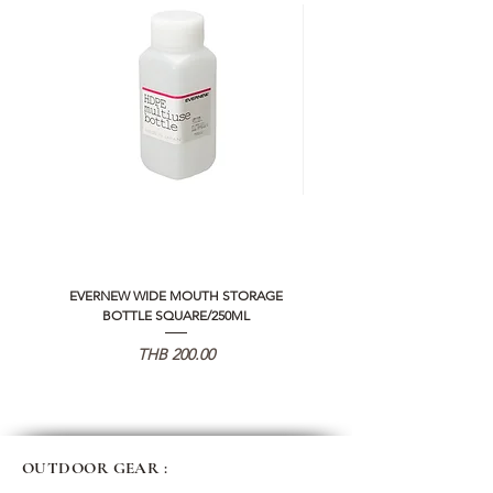
EVERNEW WIDE MOUTH STORAGE
5050 WORKSHOP SILICON C
BOTTLE SQUARE/250ML
REMOTE CONTROLLER 2.0
가격
THB 200.00
OUTDOOR GEAR :