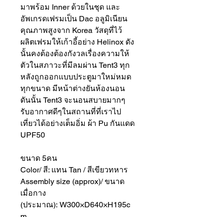
มาพร้อม Inner ด้วยในชุด และ
อัพเกรดเฟรมเป็น Dac อลูมิเนียน
คุณภาพสูงจาก Korea วัสดุที่ไว้
ผลิตเฟรมให้เก้าอี้อย่าง Helinox ดัง
นั้นคงต้องต้องกังวลเรื่องความให้
ตัวในสภาวะที่มีลมผ่าน Tent3 ทุก
หลังถูกออกแบบประตูมาใหม่หมด
ทุกขนาด มีหน้าต่างยันห้องนอน
ดันนั้น Tent3 จะนอนสบายมากๆ
รับอากาศดีๆในสถานที่ที่เราไป
เที่ยวได้อย่างเต็มอิ่ม ผ้า Pu กันแดด
UPF50
ขนาด 5คน
Color/ สี: แทน Tan / สีเขียวทหาร
Assembly size (approx)/ ขนาด
เมื่อกาง
(ประมาณ): W300×D640×H195c
m