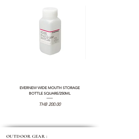
EVERNEW WIDE MOUTH STORAGE
5050 WORKSHOP SILICON C
BOTTLE SQUARE/250ML
REMOTE CONTROLLER 2.0
가격
THB 200.00
OUTDOOR GEAR :