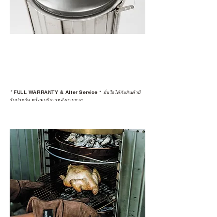
ตรงนี้
>>
https://www.campstudio.co.th/
warranty
*
FULL WARRANTY & After Service
*
มั่นใจได้กับสินค้ามี
รับประกัน พร้อมบริการหลังการขาย