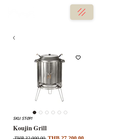
SKU: ST-091
Koujin Grill
할
일
THB 27,200.00
 THB 32,000.00 