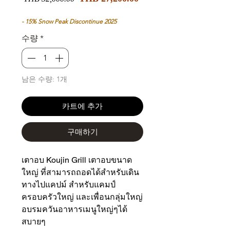
인
반
가
가
- 15% Snow Peak Discontinue 2025
수량
*
남은 수량: 1개
카트에 추가
구매하기
เตาอบ Koujin Grill เตาอบขนาด
ใหญ่ ที่สามารถถอดได้สำหรับเดิน
ทางไปแคปม์ สำหรับแคมป์
ครอบครัวใหญ่ และเพื่อนกลุ่มใหญ่
อบรมควันอาหารเมนูใหญ่ๆได้
สบายๆ