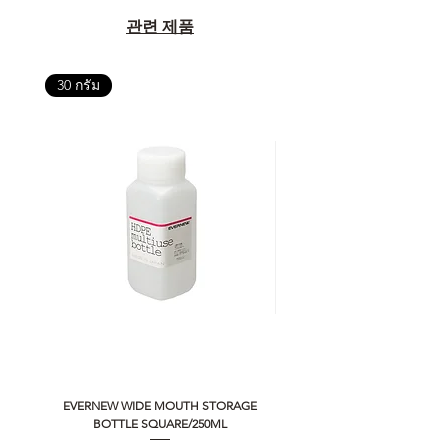
관련 제품
30 กรัม
EVERNEW WIDE MOUTH STORAGE
5050 WORKSHOP SILICON C
BOTTLE SQUARE/250ML
REMOTE CONTROLLER 2.0