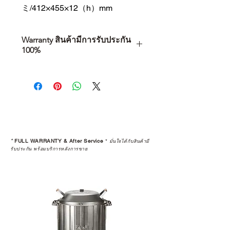
ミ/412×455×12（h）mm
Warranty สินค้ามีการรับประกัน
100%
การเลือกซื้อสินค้า ไม่ได้จบแค่วันที่
คุณตัดสินใจซื้อ แต่รวมไปถึง
“ประสบการณ์หลังการใช้งาน” ใน
ระยะยาวด้วยเช่นกัน
สินค้าที่จัดจำหน่ายโดย CAMP
STUDIO และร้านตัวแทนจำหน่ายที่
*
FULL WARRANTY & After Service
*
มั่นใจได้กับสินค้ามี
ได้รับการแต่งตั้งอย่างเป็นทางการ จะ
รับประกัน พร้อมบริการหลังการขาย
มาพร้อมการรับประกันที่ชัดเจน และ
การบริการหลังการขายที่ถูกต้องตาม
มาตรฐานของแบรนด์ ไม่ว่าจะ
เป็นการให้คำแนะนำ การดูแลสินค้า
หรือการแก้ไขปัญหาที่อาจเกิดขึ้นใน
อนาคต