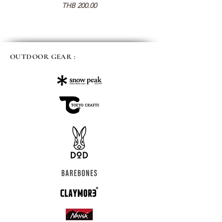
가격
THB 200.00
OUTDOOR GEAR :