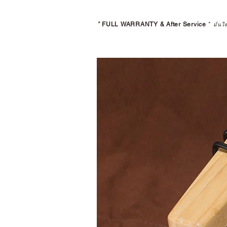
*
FULL WARRANTY & After Service
*
มั่นใ