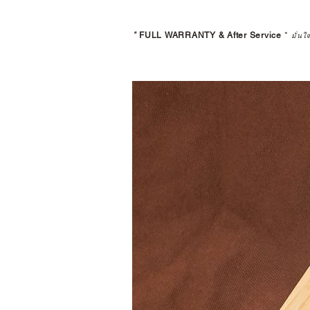
*
FULL WARRANTY & After Service
*
มั่นใ