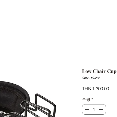
AND
SNOW PEAK
DoD
BAREBONES
CAMP Blog
HOTEL
ค้นหาสิน
Low Chair Cup
SKU: UG-282
가
THB 1,300.00
격
수량
*