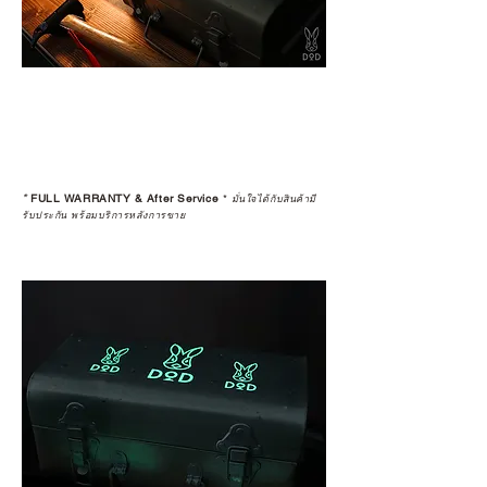
*
FULL WARRANTY & After Service
*
มั่นใจได้กับสินค้ามี
รับประกัน พร้อมบริการหลังการขาย