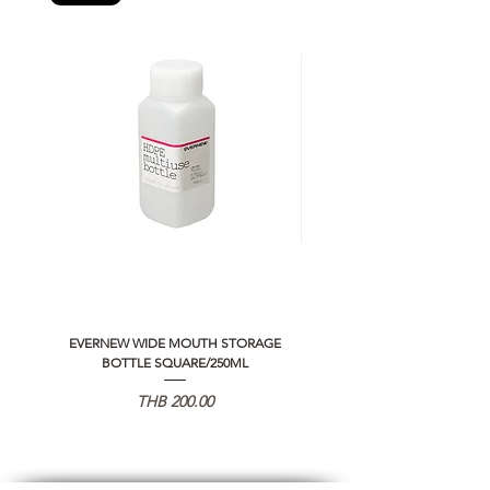
EVERNEW WIDE MOUTH STORAGE
5050 WORKSHOP SILICON C
BOTTLE SQUARE/250ML
REMOTE CONTROLLER 2.0
가격
THB 200.00