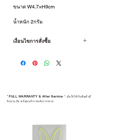
ขนาด W4.7×H9cm
น้ำหนัก 2กรัม
เงื่อนไขการสั่งซื้อ
เงื่อนไขการสั่งซื้อ
1 • จำกัดจำนวน 1 ท่าน ต่อ 1 ชิ้น
เท่านั้น
2 • หากพบว่าลูกค้าท่านใด ซื้อสินค้า
ไปเพื่อทำการขายต่อ (Resell) จะถือ
เป็นว่าการรับประกันสินค้านั้นๆ สิ้นสุด
ลง
*
FULL WARRANTY & After Service
*
มั่นใจได้กับสินค้ามี
3 • การ Resell (พ่อค้า-แม่ค้า) สินค้าที่
รับประกัน พร้อมบริการหลังการขาย
ซื้อผ่านเว็บไซต์ จะถูกคืนเงินกลับไป
ทางบัญชีเดิม โดยจะถูกทำการหักค่า
ธรรมเนียม 5% และใช้เวลาทำ
รายการ 15 วัน
4 • สินค้าใดๆ ก็ตามที่ซื้อจากการ