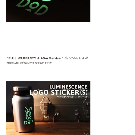
*
FULL WARRANTY & After Service
*
มั่นใจได้กับสินค้ามี
รับประกัน พร้อมบริการหลังการขาย