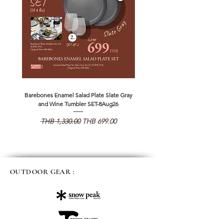
Barebones Enamel Salad Plate Slate Gray
NANGA Canyon Rope Long 
and Wine Tumbler SET-8Aug26
일반가
할인가
일반가
THB 1,330.00
THB 699.00
THB 1,890.00
OUTDOOR GEAR :