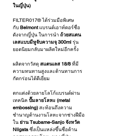
ในญี่ปุ่น)
FILTER017® ได้ร่วมมือพิเศษ
กับ
Belmont
แบรนด์เอาท์ดอร์ชื่อ
ดังจากญี่ปุ่น ในการนำ
ถ้วยสแตน
เลสแบบมีหูจับความจุ 300ml
รุ่น
ยอดนิยมกลับมาผลิตใหม่อีกครั้ง
ผลิตจากวัสดุ
สแตนเลส 18/8
ที่มี
ความทนทานสูงและต้านทานการ
กัดกร่อนได้ดีเยี่ยม
ตกแต่งด้วยลายโลโก้แบรนด์ผ่าน
เทคนิค
ปั๊มลายโลหะ (metal
embossing)
สะท้อนถึงความ
ชำนาญด้านงานโลหะจากช่างฝีมือ
ใน
ย่าน Tsubame-Sanjo จังหวัด
Niigata
ซึ่งเป็นแหล่งขึ้นชื่อด้าน