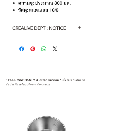
ความจุ:
ประมาณ 300 มล.
วัสดุ:
สแตนเลส 18/8
CREALIVE DEPT : NOTICE
The item was handmade. The
dimension might be different
because of the thermal expansion
and contraction when it used
outdoor.
It's not defected. If you care about
details, please come to purchase at
*
FULL WARRANTY & After Service
*
มั่นใจได้กับสินค้ามี
the store.
รับประกัน พร้อมบริการหลังการขาย