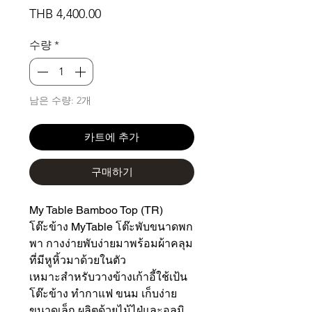
가
THB 4,400.00
격
수량
*
남은 수량: 2개
카트에 추가
구매하기
My Table Bamboo Top (TR)
โต๊ะข้าง MyTable โต๊ะพับขนาดพก
พา กางง่ายพับง่ายมาพร้อมผ้าคลุม
ที่มีหูหิ้วมาด้วยในตัว
เหมาะสำหรับวางข้างเก้าอี้ใช้เป้น
โต๊ะข้าง ทำกาแฟ ขนม เก็บง่าย
ขนาดเล็ก ผลิตด้วยไม้ไฝ่และอลูมิ