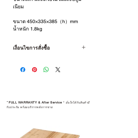
เนียม
ขนาด 450×335×385（h）mm
น้ำหนัก 1.8kg
เงื่อนไขการสั่งซื้อ
เงื่อนไขการสั่งซื้อ
1 • จำกัดจำนวน 1 ท่าน ต่อ 1 ชิ้น
เท่านั้น
2 • หากพบว่าลูกค้าท่านใด ซื้อสินค้า
ไปเพื่อทำการขายต่อ (Resell) จะถือ
เป็นว่าการรับประกันสินค้านั้นๆ สิ้นสุด
ลง
*
FULL WARRANTY & After Service
*
มั่นใจได้กับสินค้ามี
3 • การ Resell (พ่อค้า-แม่ค้า) สินค้าที่
รับประกัน พร้อมบริการหลังการขาย
ซื้อผ่านเว็บไซต์ จะถูกคืนเงินกลับไป
ทางบัญชีเดิม โดยจะถูกทำการหักค่า
ธรรมเนียม 5% และใช้เวลาทำ
รายการ 15 วัน