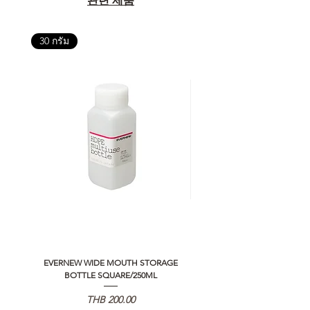
관련 제품
30 กรัม
EVERNEW WIDE MOUTH STORAGE
5050 WORKSHOP SILICON C
BOTTLE SQUARE/250ML
REMOTE CONTROLLER 2.0
가격
THB 200.00