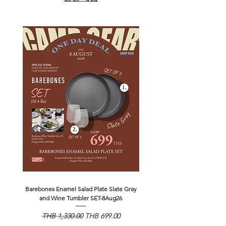
Barebones Enamel Salad Plate Slate Gray
NANGA Canyon Rope Long 
and Wine Tumbler SET-8Aug26
일반가
할인가
일반가
THB 1,330.00
THB 699.00
THB 1,890.00