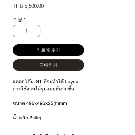
가
THB 5,500.00
격
수량
*
카트에 추가
구매하기
แต่ต่อโต๊ะ IGT ที่จะทำให้ Layout
การใช้งานได้รูปแบบที่มากขึ้น
ขนาด 496×496×25(h)mm
น้ำหนัก 2.4kg