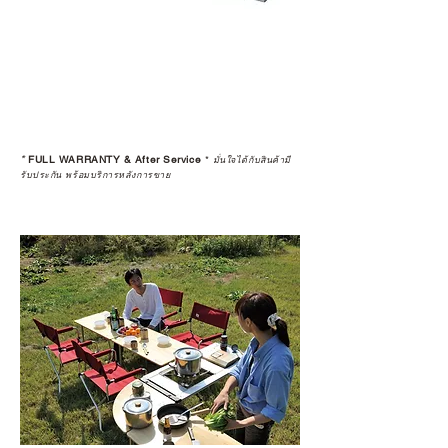
ประกันสินค้าจากตัวแทนจำหน่าย
อย่างเป็นทางการหรือไม่ เพื่อให้คุณ
มั่นใจได้ว่าสินค้าที่ได้รับ จะได้รับการ
ดูแลอย่างต่อเนื่อง
เพราะสุดท้ายแล้ว “ความสบายใจ
หลังการซื้อ” คือสิ่งที่ทำให้การลงทุน
*
FULL WARRANTY & After Service
*
ในอุปกรณ์ที่คุณรัก มีคุณค่าอย่าง
มั่นใจได้กับสินค้ามี
รับประกัน พร้อมบริการหลังการขาย
แท้จริง
เลือกซื้อกับ CAMP STUDIO หรือร้าน
ตัวแทนจำหน่ายที่ได้รับการแต่งตั้ง
เพื่อให้คุณได้รับทั้งสินค้า และ
ประสบการณ์ที่สมบูรณ์แบบในระยะ
ยาว
อ่านต่อเรื่องการรับประกันสินค้าได้
ตรงนี้
>>
https://www.campstudio.co.th/
warranty