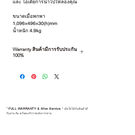
และ ไอเดียการนำไปให้ลองคุณ
ขนาดเมื่อพกพา
1,096×496×30(h)mm
น้ำหนัก 4.9kg
Warranty สินค้ามีการรับประกัน
100%
การเลือกซื้อสินค้า ไม่ได้จบแค่วันที่
คุณตัดสินใจซื้อ แต่รวมไปถึง
“ประสบการณ์หลังการใช้งาน” ใน
ระยะยาวด้วยเช่นกัน
สินค้าที่จัดจำหน่ายโดย CAMP
STUDIO และร้านตัวแทนจำหน่ายที่
*
FULL WARRANTY & After Service
*
มั่นใจได้กับสินค้ามี
ได้รับการแต่งตั้งอย่างเป็นทางการ จะ
รับประกัน พร้อมบริการหลังการขาย
มาพร้อมการรับประกันที่ชัดเจน และ
การบริการหลังการขายที่ถูกต้องตาม
มาตรฐานของแบรนด์ ไม่ว่าจะ