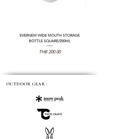
EVERNEW WIDE MOUTH STORAGE
5050 WORKSHOP SILICON C
BOTTLE SQUARE/250ML
REMOTE CONTROLLER 2.0
가격
THB 200.00
OUTDOOR GEAR :