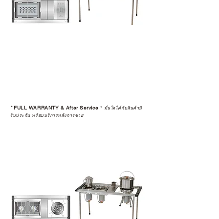
*
FULL WARRANTY & After Service
*
มั่นใจได้กับสินค้ามี
รับประกัน พร้อมบริการหลังการขาย