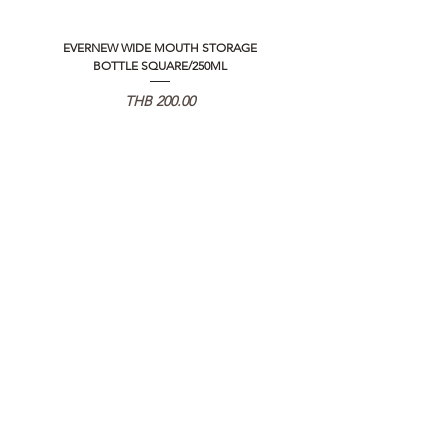
EVERNEW WIDE MOUTH STORAGE
5050 WORKSHOP SILICON C
BOTTLE SQUARE/250ML
REMOTE CONTROLLER 2.0
가격
THB 200.00