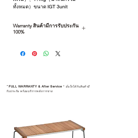
ทั้งหมด）ขนาด IGT 3unit
Warranty สินค้ามีการรับประกัน
100%
การเลือกซื้อสินค้า ไม่ได้จบแค่วันที่
คุณตัดสินใจซื้อ แต่รวมไปถึง
“ประสบการณ์หลังการใช้งาน” ใน
ระยะยาวด้วยเช่นกัน
สินค้าที่จัดจำหน่ายโดย CAMP
STUDIO และร้านตัวแทนจำหน่ายที่
*
FULL WARRANTY & After Service
*
มั่นใจได้กับสินค้ามี
ได้รับการแต่งตั้งอย่างเป็นทางการ จะ
รับประกัน พร้อมบริการหลังการขาย
มาพร้อมการรับประกันที่ชัดเจน และ
การบริการหลังการขายที่ถูกต้องตาม
มาตรฐานของแบรนด์ ไม่ว่าจะ
เป็นการให้คำแนะนำ การดูแลสินค้า
หรือการแก้ไขปัญหาที่อาจเกิดขึ้นใน
อนาคต