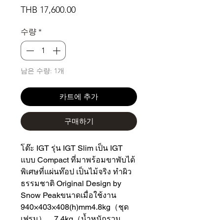
가
THB 17,600.00
격
수량
*
남은 수량: 1개
카트에 추가
구매하기
โต๊ะ IGT รุ่น IGT Slim เป็น IGT 
แบบ Compact ที่มาพร้อมขาพับได้ 
พิเศษที่แผ่นท๊อป เป็นไม้จริง ทำผิว
ธรรมชาติ Original Design by 
Snow Peakขนาดเมื่อใช้งาน 
940×403×408(h)mm4.8kg（ชุด
เฟรม）、7.4kg（น้ำหนักรวม