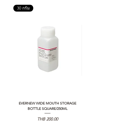
30 กรัม
EVERNEW WIDE MOUTH STORAGE
5050 WORKSHOP SILICON C
BOTTLE SQUARE/250ML
REMOTE CONTROLLER 2.0
가격
THB 200.00