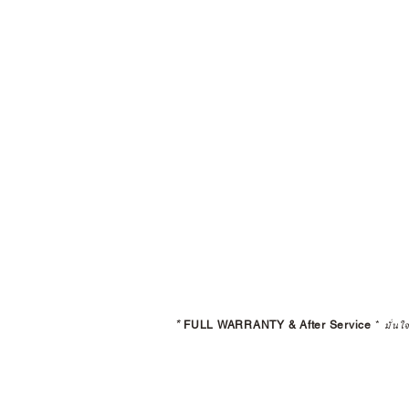
*
FULL WARRANTY & After Service
*
มั่นใ