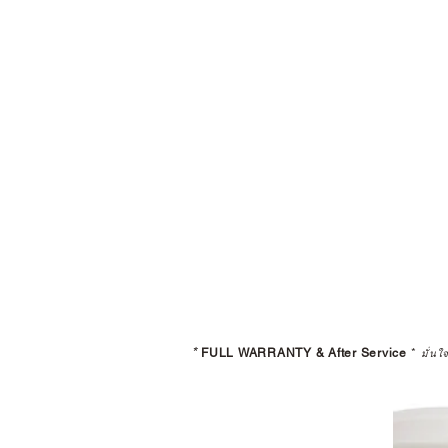
*
FULL WARRANTY & After Service
*
มั่นใ