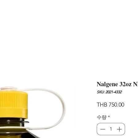
AND
SNOW PEAK
DoD
BAREBONES
CAMP Blog
HOTEL
ค้นหาสิน
Nalgene 32oz N
SKU: 2021-4332
가
THB 750.00
격
수량
*